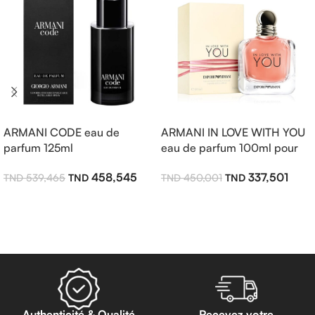
ARMANI CODE eau de
ARMANI IN LOVE WITH YOU
parfum 125ml
eau de parfum 100ml pour
femme
458,545
337,501
539,465
450,001
Ajouter Au Panier
Ajouter Au Panier
Authenticité & Qualité
Recevez votre