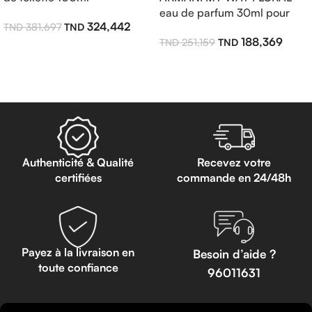
eau de parfum 30ml pour
324,442
381,697
femme
188,369
251,159
Ajouter Au Panier
Lire La Suite
Authenticité & Qualité
Recevez votre
certifiées
commande en 24/48h
Payez à la livraison en
Besoin d’aide ?
toute confiance
96011631