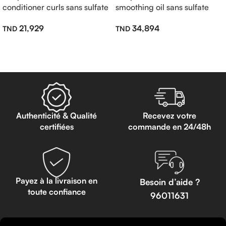
conditioner curls sans sulfate
smoothing oil sans sulfate
200ml
100ml
21,929
34,894
Lire La Suite
Lire La Suite
Authenticité & Qualité
Recevez votre
certifiées
commande en 24/48h
Payez à la livraison en
Besoin d’aide ?
toute confiance
96011631