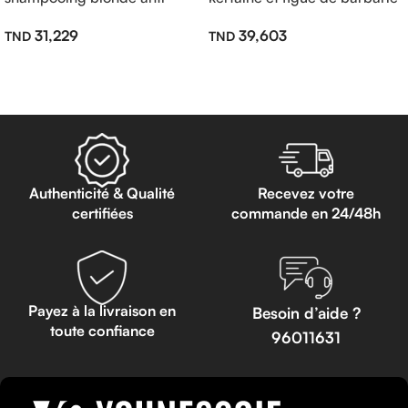
jaune sans sulfate 250ml
sans sulfate 500ml
31,229
39,603
Lire La Suite
Lire La Suite
Authenticité & Qualité
Recevez votre
certifiées
commande en 24/48h
Payez à la livraison en
Besoin d’aide ?
toute confiance
96011631