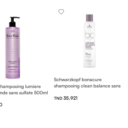
Schwarzkopf bonacure
shampooing clean balance sans
 shampooing lumiere
sulfate 250ml
onde sans sulfate 500ml
35,921
0