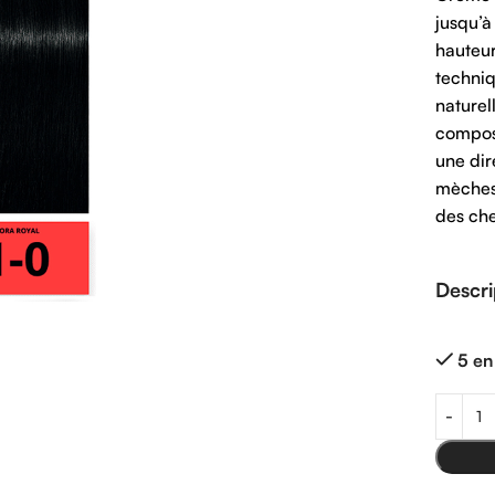
jusqu’à
hauteur
techniq
naturel
compos
une dir
mèches 
des che
Descri
5 en