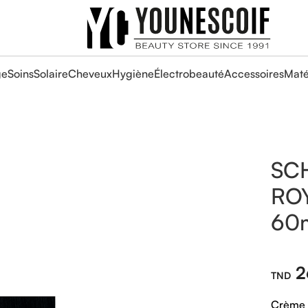
ge
Soins
Solaire
Cheveux
Hygiène
Électrobeauté
Accessoires
Maté
SC
ROY
60
2
Crème 