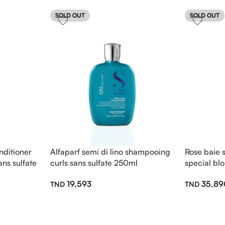
SOLD OUT
SOLD OUT
nditioner
Alfaparf semi di lino shampooing
Rose baie
ns sulfate
curls sans sulfate 250ml
special bl
19,593
35,89