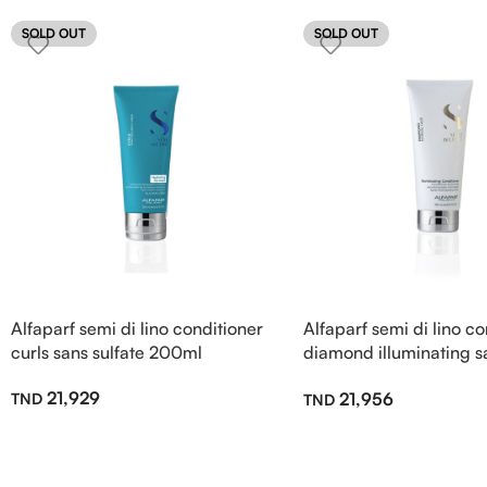
SOLD OUT
SOLD OUT
Alfaparf semi di lino conditioner
Alfaparf semi di lino co
curls sans sulfate 200ml
diamond illuminating sa
200ml
21,929
21,956