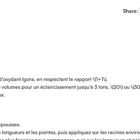
Share:
xydant Igora, en respectant le rapport \(1+1\).
) volumes pour un éclaircissement jusqu’à 3 tons, \(20\) ou \(3
ux.
epousses.
ongueurs et les pointes, puis appliquez sur les racines enviro
es plus foncées pour commencer, puis sur les longueurs et poi