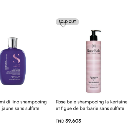
SOLD OUT
emi di lino shampooing
Rose baie shampooing la kertaine
 jaune sans sulfate
et figue de barbarie sans sulfate
500ml
9
39,603