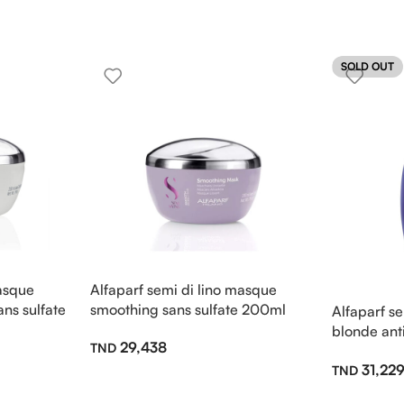
SOLD OUT
masque
Alfaparf semi di lino masque
ns sulfate
smoothing sans sulfate 200ml
Alfaparf s
blonde anti
29,438
250ml
31,22