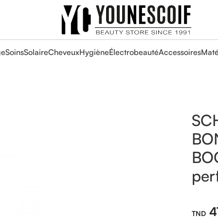
ge
Soins
Solaire
Cheveux
Hygiène
Électrobeauté
Accessoires
Maté
SC
BO
BO
per
4