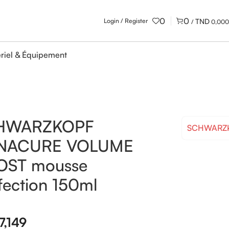
0
0
Login / Register
/
0,000
riel & Équipement
HWARZKOPF
SCHWARZ
NACURE VOLUME
OST mousse
fection 150ml
7,149