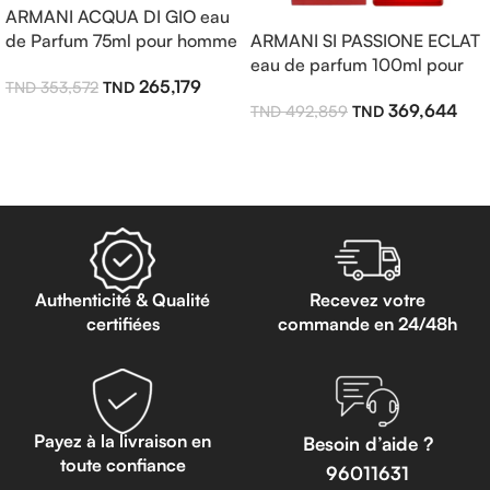
ARMANI ACQUA DI GIO eau
de Parfum 75ml pour homme
ARMANI SI PASSIONE ECLAT
eau de parfum 100ml pour
265,179
353,572
femme
369,644
492,859
Ajouter Au Panier
Lire La Suite
Authenticité & Qualité
Recevez votre
certifiées
commande en 24/48h
Payez à la livraison en
Besoin d’aide ?
toute confiance
96011631