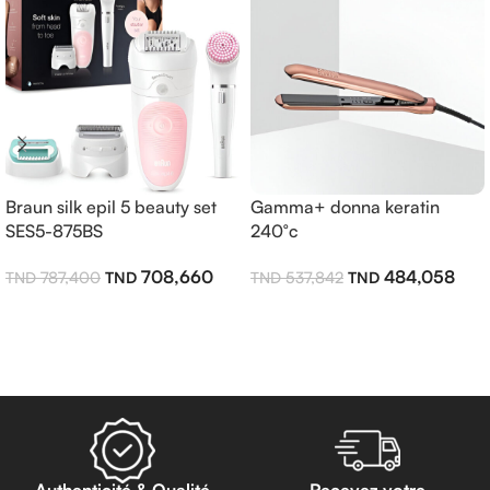
Braun silk epil 5 beauty set
Gamma+ donna keratin
SES5-875BS
240°c
708,660
484,058
787,400
537,842
Ajouter Au Panier
Ajouter Au Panier
Authenticité & Qualité
Recevez votre