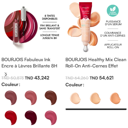
BOURJOIS Fabuleux Ink
BOURJOIS Healthy Mix Clean
Encre à Lèvres Brillante 8H
Roll-On Anti-Cernes Effet
Frais – Éclat Naturel &
43,242
54,621
50,873
64,260
Regard Reposé
Couleur
Couleur
Choix Des Options