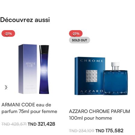
Découvrez aussi
-25%
-25%
SOLD OUT
ARMANI CODE eau de
parfum 75ml pour femme
AZZARO CHROME PARFUM
100ml pour homme
321,428
428,571
175,582
234,109
Ajouter Au Panier