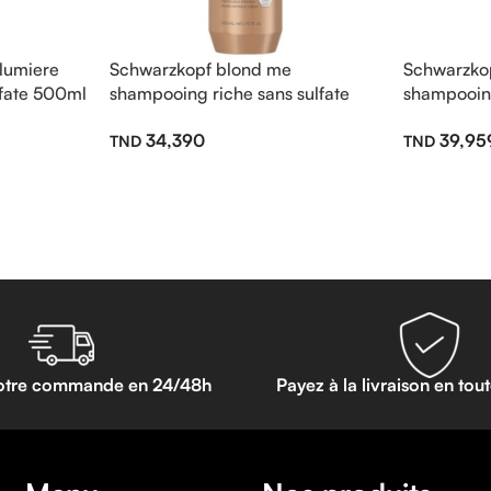
lumiere
Schwarzkopf blond me
Schwarzko
lfate 500ml
shampooing riche sans sulfate
shampooing
300ml
sulfate 25
34,390
39,95
otre commande en 24/48h
Payez à la livraison en tou