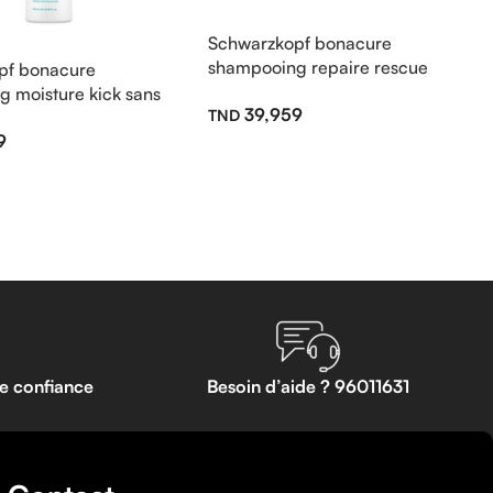
Schwarzkopf bonacure
shampooing repaire rescue
pf bonacure
arginine sans sulfate 250ml
 moisture kick sans
39,959
0ml
9
te confiance
Besoin d’aide ? 96011631