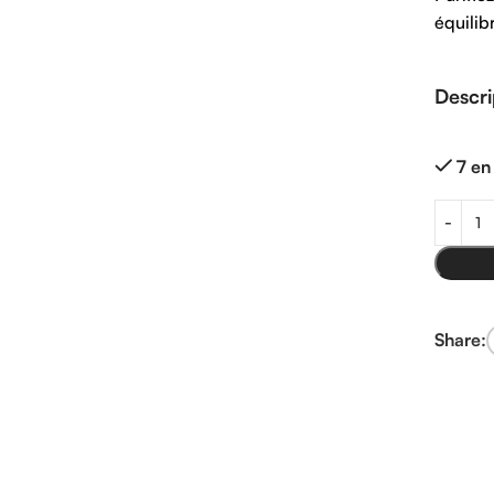
équilib
Descri
7 en
Share: