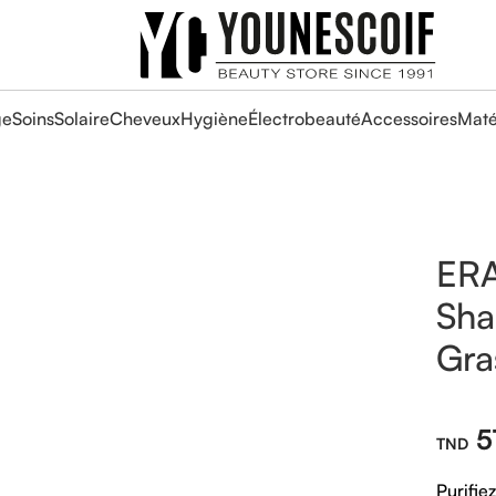
ge
Soins
Solaire
Cheveux
Hygiène
Électrobeauté
Accessoires
Maté
ERA
Sha
Gra
5
Purifie