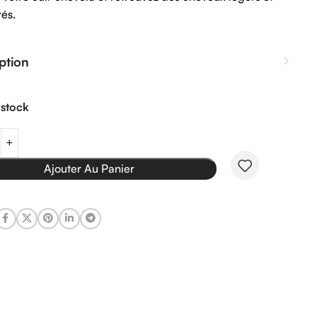
rés.
ption
 stock
Ajouter Au Panier