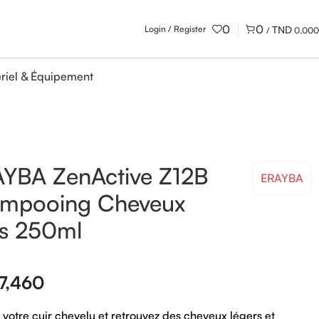
0
0
Login / Register
/
0,000
riel & Équipement
YBA ZenActive Z12B
ERAYBA
mpooing Cheveux
s 250ml
7,460
z votre cuir chevelu et retrouvez des cheveux légers et