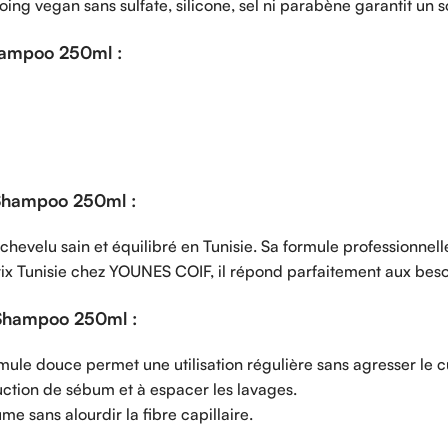
g vegan sans sulfate, silicone, sel ni parabène garantit un s
hampoo 250ml :
 Shampoo 250ml :
evelu sain et équilibré en Tunisie. Sa formule professionnelle
r prix Tunisie chez YOUNES COIF, il répond parfaitement aux be
Shampoo 250ml :
mule douce permet une utilisation régulière sans agresser le c
duction de sébum et à espacer les lavages.
me sans alourdir la fibre capillaire.