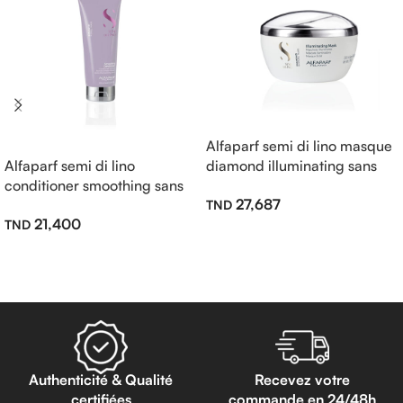
Alfaparf semi di lino masque
Alfaparf semi di lino
diamond illuminating sans
conditioner smoothing sans
sulfate 200ml
27,687
sulfate 200ml
21,400
Ajouter Au Panier
Lire La Suite
Authenticité & Qualité
Recevez votre
certifiées
commande en 24/48h