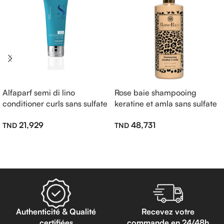
Alfaparf semi di lino
Rose baie shampooing
conditioner curls sans sulfate
keratine et amla sans sulfate
200ml
500ml
21,929
48,731
Lire La Suite
Lire La Suite
Authenticité & Qualité
Recevez votre
certifiées
commande en 24/48h