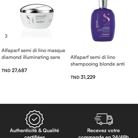
Alfaparf semi di lino masque
diamond illuminating sans
Alfaparf semi di lino
sulfate 200ml
shampooing blonde anti
27,687
jaune sans sulfate 250ml
31,229
Ajouter Au Panier
Lire La Suite
Authenticité & Qualité
Recevez votre
certifiées
commande en 24/48h