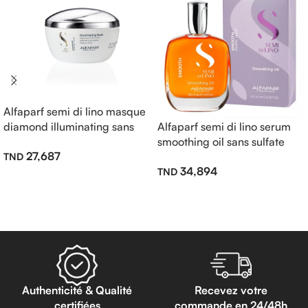
Alfaparf semi di lino masque
diamond illuminating sans
Alfaparf semi di lino serum
sulfate 200ml
smoothing oil sans sulfate
27,687
100ml
34,894
Ajouter Au Panier
Lire La Suite
Authenticité & Qualité
Recevez votre
certifiées
commande en 24/48h