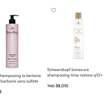
Schwarzkopf bonacure
shampooing time restore q10+
shampooing la kertaine
sans sulfate 250ml
 barbarie sans sulfate
38,010
3