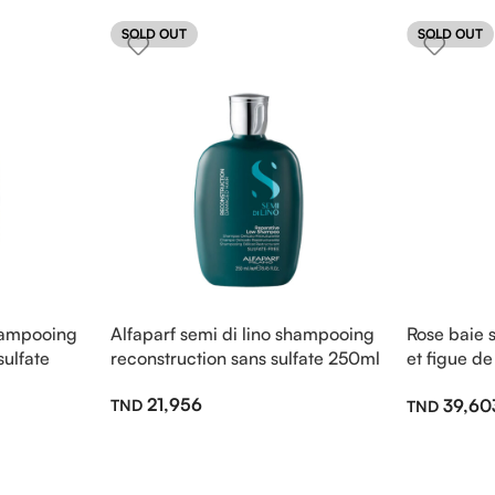
SOLD OUT
SOLD OUT
shampooing
Alfaparf semi di lino shampooing
Rose baie 
sulfate
reconstruction sans sulfate 250ml
et figue de
500ml
21,956
39,60