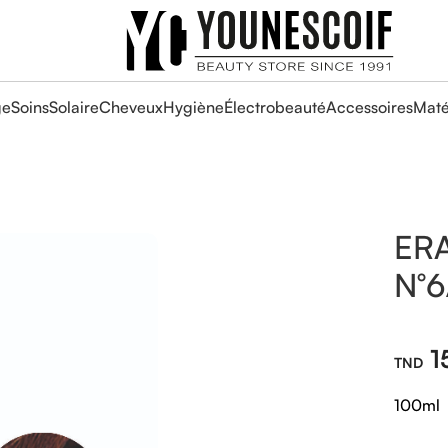
ge
Soins
Solaire
Cheveux
Hygiène
Électrobeauté
Accessoires
Maté
ER
N°6
1
100ml