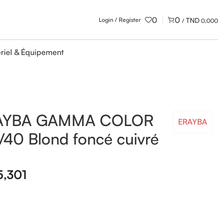
0
0
Login / Register
/
0,000
riel & Équipement
AYBA GAMMA COLOR
ERAYBA
/40 Blond foncé cuivré
5,301