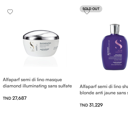
SOLD OUT
Alfaparf semi di lino masque
diamond illuminating sans sulfate
Alfaparf semi di lino 
200ml
blonde anti jaune sans 
27,687
250ml
31,229