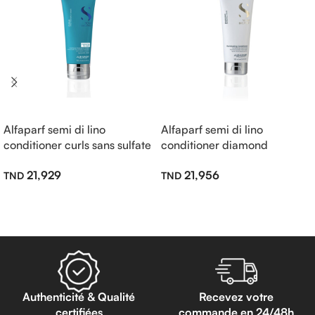
Alfaparf semi di lino
Alfaparf semi di lino
conditioner curls sans sulfate
conditioner diamond
200ml
illuminating sans sulfate
21,929
21,956
200ml
Lire La Suite
Lire La Suite
Authenticité & Qualité
Recevez votre
certifiées
commande en 24/48h