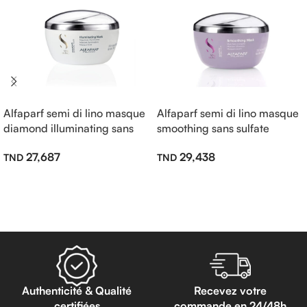
Alfaparf semi di lino masque
Alfaparf semi di lino masque
diamond illuminating sans
smoothing sans sulfate
sulfate 200ml
200ml
27,687
29,438
Ajouter Au Panier
Ajouter Au Panier
Authenticité & Qualité
Recevez votre
certifiées
commande en 24/48h