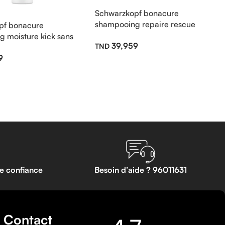
Schwarzkopf bonacure
shampooing repaire rescue
pf bonacure
arginine sans sulfate 250ml
 moisture kick sans
39,959
0ml
9
te confiance
Besoin d’aide ? 96011631
Contact