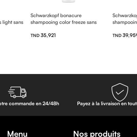
Schwarzkopf bonacure
Schwarzko
 light sans
shampooing color freeze sans
shampooing
sulfate 250ml
sulfate 25
35,921
39,95
otre commande en 24/48h
Payez à la livraison en tou
Menu
Nos produits