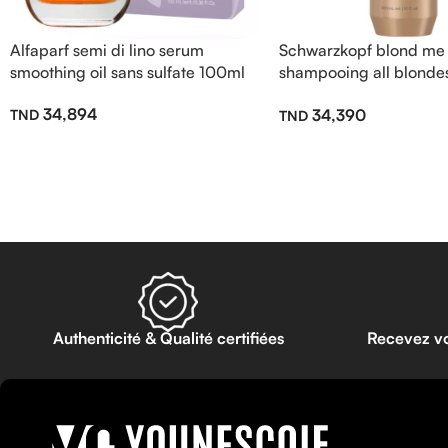
Alfaparf semi di lino serum
Schwarzkopf blond me
smoothing oil sans sulfate 100ml
shampooing all blondes
sulfate 300ml
34,894
34,390
Authenticité & Qualité certifiées
Recevez v