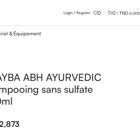
0
0
Login / Register
/
0,000
riel & Équipement
AYBA ABH AYURVEDIC
mpooing sans sulfate
0ml
2,873