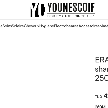
ge
Soins
Solaire
Cheveux
Hygiène
Électrobeauté
Accessoires
Maté
ER
sha
25
4
250ML