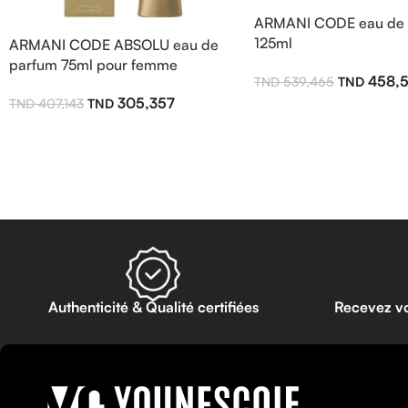
ARMANI CODE eau de 
125ml
ARMANI CODE ABSOLU eau de
parfum 75ml pour femme
458,
539,465
305,357
407,143
Authenticité & Qualité certifiées
Recevez v