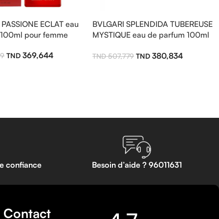
 PASSIONE ECLAT eau
BVLGARI SPLENDIDA TUBEREUSE
 100ml pour femme
MYSTIQUE eau de parfum 100ml
pour femme
369,644
380,834
59
507,779
te confiance
Besoin d’aide ? 96011631
Contact