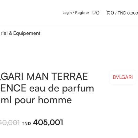
0
0
Login / Register
/
0,000
riel & Équipement
LGARI MAN TERRAE
BVLGARI
ENCE eau de parfum
ml pour homme
405,001
0,001