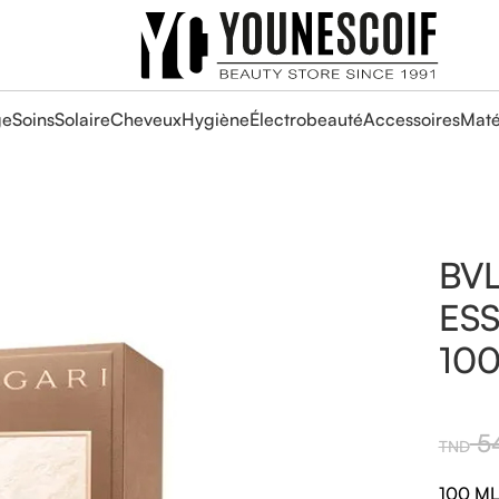
ge
Soins
Solaire
Cheveux
Hygiène
Électrobeauté
Accessoires
Maté
BV
ESS
100
54
100 ML