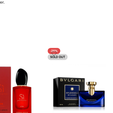
er.
-25%
SOLD OUT