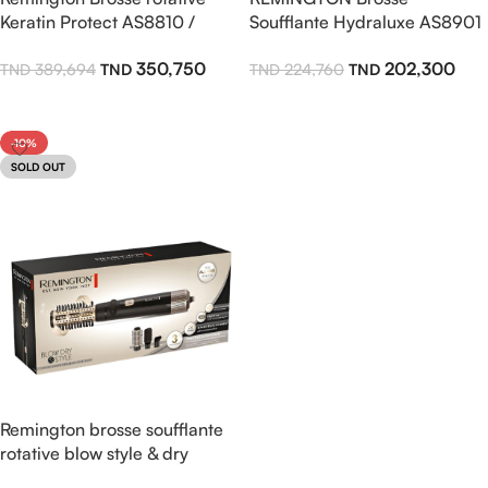
Keratin Protect AS8810 /
Soufflante Hydraluxe AS8901
1000W
1200W
350,750
202,300
389,694
224,760
Ajouter Au Panier
Ajouter Au Panier
-10%
SOLD OUT
Remington brosse soufflante
rotative blow style & dry
AS7580