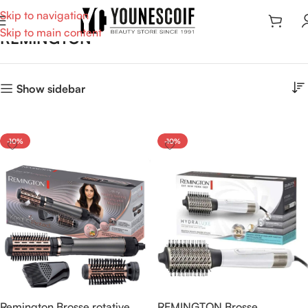
Skip to navigation
Skip to main content
REMINGTON
Show sidebar
-10%
-10%
Remington Brosse rotative
REMINGTON Brosse