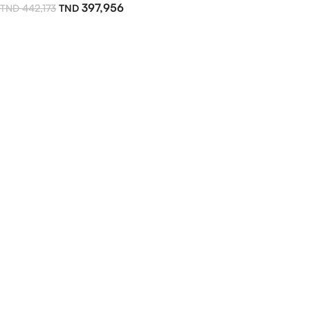
397,956
442,173
Lire La Suite
Read more