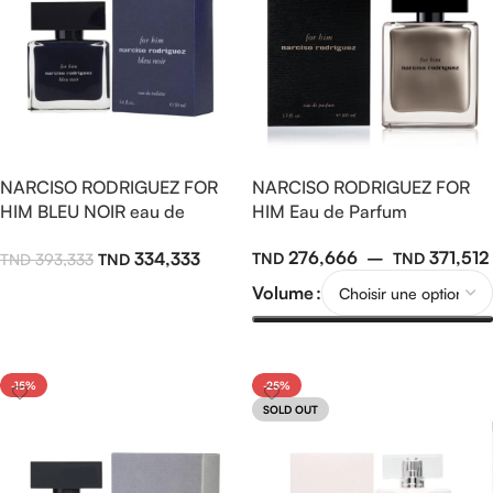
NARCISO RODRIGUEZ FOR
NARCISO RODRIGUEZ FOR
HIM BLEU NOIR eau de
HIM Eau de Parfum
toilette 100ml
276,666
–
371,512
334,333
393,333
Volume
Ajouter Au Panier
Choix Des Options
-15%
-25%
SOLD OUT