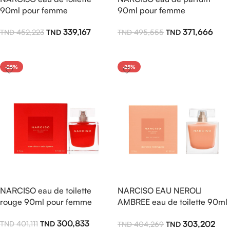
90ml pour femme
90ml pour femme
339,167
371,666
452,223
495,555
Ajouter Au Panier
Ajouter Au Panier
-25%
-25%
NARCISO eau de toilette
NARCISO EAU NEROLI
rouge 90ml pour femme
AMBREE eau de toilette 90ml
pour femme
300,833
303,202
401,111
404,269