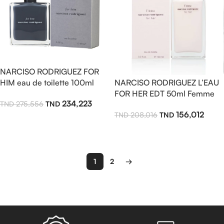
NARCISO RODRIGUEZ FOR
HIM eau de toilette 100ml
NARCISO RODRIGUEZ L’EAU
FOR HER EDT 50ml Femme
234,223
275,556
156,012
208,016
Ajouter Au Panier
Lire La Suite
1
2
→
Read more