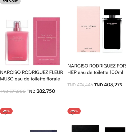
SOLD OUT
NARCISO RODRIGUEZ FOR
NARCISO RODRIGUEZ FLEUR
HER eau de toilette 100ml
MUSC eau de toilette florale
403,279
474,446
100ml pour femme
282,750
377,000
Ajouter Au Panier
Lire La Suite
-15%
-25%