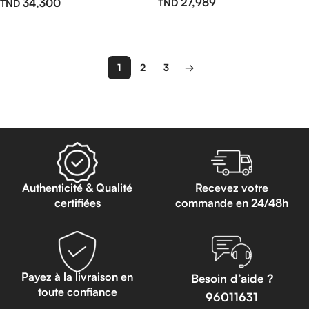
27,989
34,300
Ajouter Au Panier
Ajouter Au Panier
1
2
3
→
Read more
Authenticité & Qualité
Recevez votre
certifiées
commande en 24/48h
Payez à la livraison en
Besoin d’aide ?
toute confiance
96011631