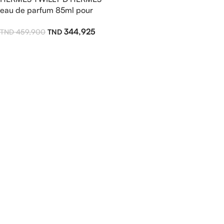
eau de parfum 85ml pour
femme
344,925
459,900
Ajouter Au Panier
Read more