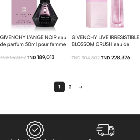
GIVENCHY L’ANGE NOIR eau
GIVENCHY LIVE IRRESISTIBLE
de parfum 50ml pour femme
BLOSSOM CRUSH eau de
toilette 75ml pour femme
189,013
228,376
252,017
304,502
Ajouter Au Panier
Ajouter Au Panier
1
2
→
Read more