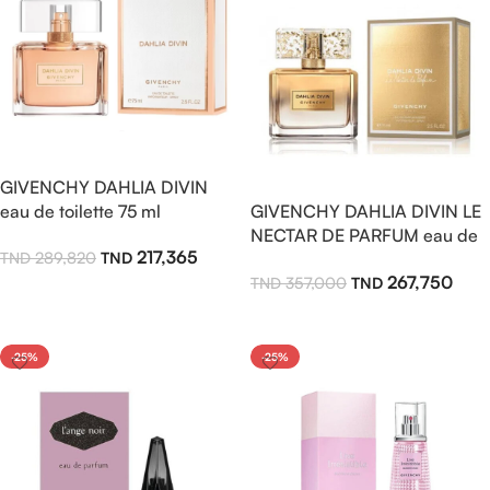
GIVENCHY DAHLIA DIVIN
eau de toilette 75 ml
GIVENCHY DAHLIA DIVIN LE
NECTAR DE PARFUM eau de
217,365
289,820
parfum intense 75ml pour
267,750
357,000
femme
Ajouter Au Panier
Lire La Suite
-25%
-25%