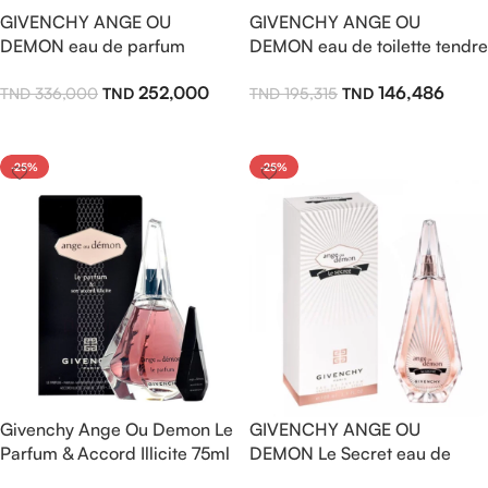
GIVENCHY ANGE OU
GIVENCHY ANGE OU
DEMON eau de parfum
DEMON eau de toilette tendre
100ml pour femme
tender 100ml pour femme
252,000
146,486
336,000
195,315
Lire La Suite
Lire La Suite
-25%
-25%
Givenchy Ange Ou Demon Le
GIVENCHY ANGE OU
Parfum & Accord Illicite 75ml
DEMON Le Secret eau de
parfum 100ml