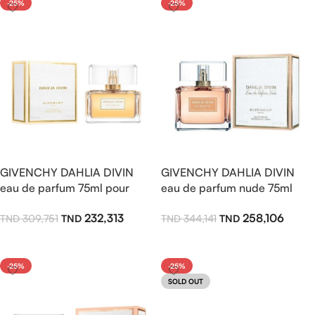
-25%
-25%
GIVENCHY DAHLIA DIVIN
GIVENCHY DAHLIA DIVIN
eau de parfum 75ml pour
eau de parfum nude 75ml
femme
pour femme
232,313
258,106
309,751
344,141
Ajouter Au Panier
Ajouter Au Panier
-25%
-25%
SOLD OUT