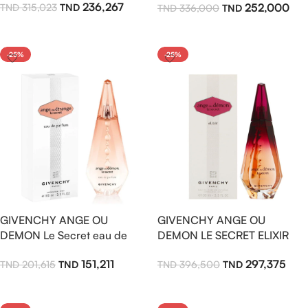
236,267
252,000
315,023
336,000
Ajouter Au Panier
Ajouter Au Panier
-25%
-25%
GIVENCHY ANGE OU
GIVENCHY ANGE OU
DEMON Le Secret eau de
DEMON LE SECRET ELIXIR
parfum 30ml
eau de parfum intense 100ml
151,211
297,375
201,615
396,500
pour femme
Ajouter Au Panier
Ajouter Au Panier