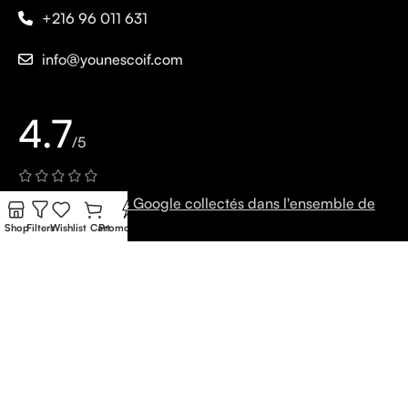
+216 96 011 631
info@younescoif.com
4.7
/5
Basé sur 451 avis Google collectés dans l'ensemble de
nos magasins
Shop
Filters
Wishlist
Cart
Promo Flash
Ecrivez un avis!
© 2026 younescoif. Tous droits réservés
Powered by Webmedia