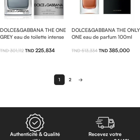
DOLCE&GABBANA THE ONE
DOLCE&GABBANA THE ONLY
GREY eau de toilette intense
ONE eau de parfum 100ml
100ml pour homme
pour femme
225,834
385,000
301,112
513,334
Ajouter Au Panier
Ajouter Au Panier
1
2
→
Read more
Authenticité & Qualité
Recevez votre