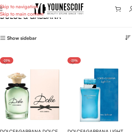
Skip to navigation
Skip to main content
DOLCE & GABBANA
Show sidebar
-25%
-25%
DOLCE&GABBANA DOLCE
DOLCE&GABBANA LIGHT