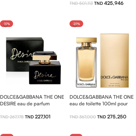
425,946
501,113
Ajouter Au Panier
Lire La Suite
-15%
-25%
DOLCE&GABBANA THE ONE
DOLCE&GABBANA THE ONE
DESIRE eau de parfum
eau de toilette 100ml pour
intense 50ml
femme
227,101
275,250
267,178
367,000
Ajouter Au Panier
Ajouter Au Panier