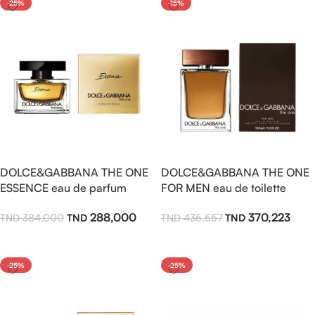
-25%
-15%
DOLCE&GABBANA THE ONE
DOLCE&GABBANA THE ONE
ESSENCE eau de parfum
FOR MEN eau de toilette
65ml pour femme
100ml
288,000
370,223
384,000
435,557
Ajouter Au Panier
Ajouter Au Panier
-25%
-25%