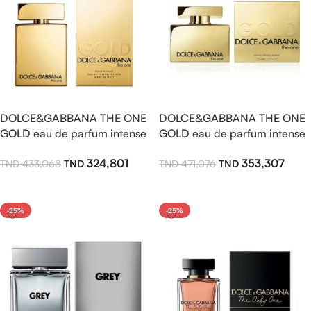
DOLCE&GABBANA THE ONE
DOLCE&GABBANA THE ONE
GOLD eau de parfum intense
GOLD eau de parfum intense
100ml pour homme
75ml pour femme
324,801
353,307
433,068
471,076
Ajouter Au Panier
Ajouter Au Panier
-25%
-25%