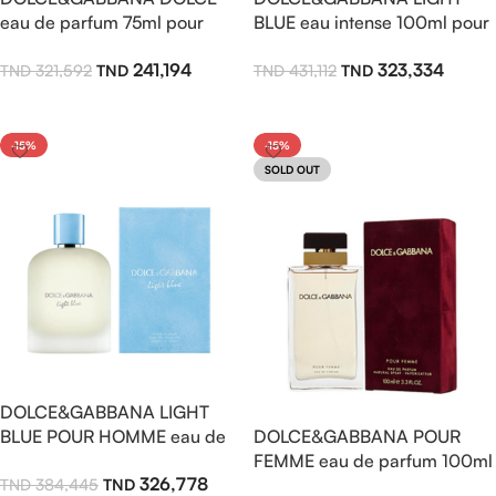
eau de parfum 75ml pour
BLUE eau intense 100ml pour
femme
femme
241,194
323,334
321,592
431,112
Ajouter Au Panier
Ajouter Au Panier
-15%
-15%
SOLD OUT
DOLCE&GABBANA LIGHT
BLUE POUR HOMME eau de
DOLCE&GABBANA POUR
toilette 125ml
FEMME eau de parfum 100ml
326,778
384,445