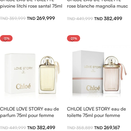
pivoine litchi rose santal 75ml
rose blanche magnolia musc
75ml
269,999
382,499
359,999
449,999
Ajouter Au Panier
Ajouter Au Panier
-15%
-25%
CHLOE LOVE STORY eau de
CHLOE LOVE STORY eau de
parfum 75ml pour femme
toilette 75ml pour femme
382,499
269,167
449,999
358,889