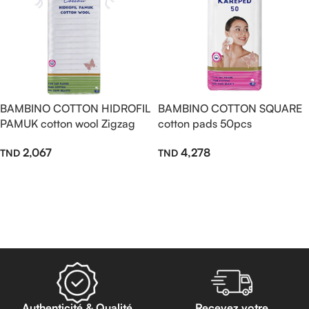
BAMBINO COTTON HIDROFIL
BAMBINO COTTON SQUARE
PAMUK cotton wool Zigzag
cotton pads 50pcs
50gr
4,278
2,067
Ajouter Au Panier
Ajouter Au Panier
Read more
Authenticité & Qualité
Recevez votre