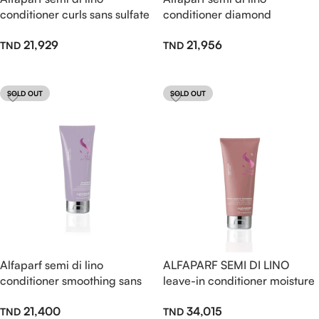
conditioner curls sans sulfate
conditioner diamond
200ml
illuminating sans sulfate
21,929
21,956
200ml
Lire La Suite
Lire La Suite
SOLD OUT
SOLD OUT
Alfaparf semi di lino
ALFAPARF SEMI DI LINO
conditioner smoothing sans
leave-in conditioner moisture
sulfate 200ml
nutritive 200ml
21,400
34,015