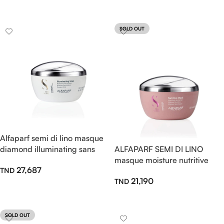
Lire La Suite
Lire La Suite
SOLD OUT
Alfaparf semi di lino masque
diamond illuminating sans
ALFAPARF SEMI DI LINO
sulfate 200ml
masque moisture nutritive
27,687
200ml
21,190
Ajouter Au Panier
Lire La Suite
SOLD OUT