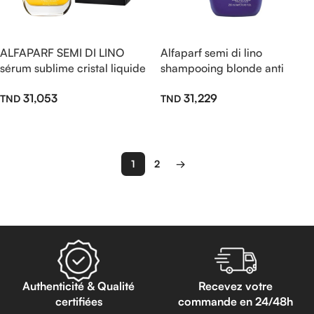
ALFAPARF SEMI DI LINO
Alfaparf semi di lino
sérum sublime cristal liquide
shampooing blonde anti
50ml
jaune sans sulfate 250ml
31,053
31,229
Lire La Suite
Lire La Suite
1
2
→
Read more
Authenticité & Qualité
Recevez votre
certifiées
commande en 24/48h