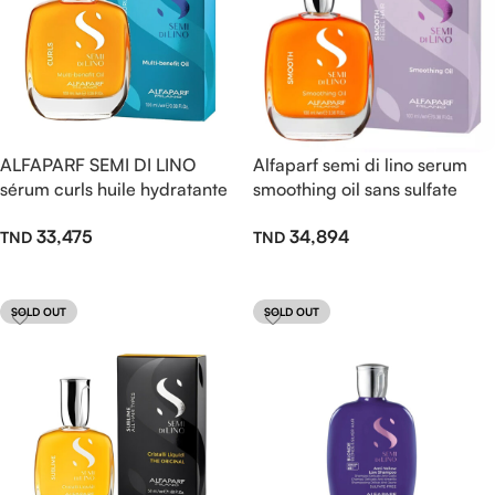
ALFAPARF SEMI DI LINO
Alfaparf semi di lino serum
sérum curls huile hydratante
smoothing oil sans sulfate
100ml
100ml
33,475
34,894
Lire La Suite
Lire La Suite
SOLD OUT
SOLD OUT